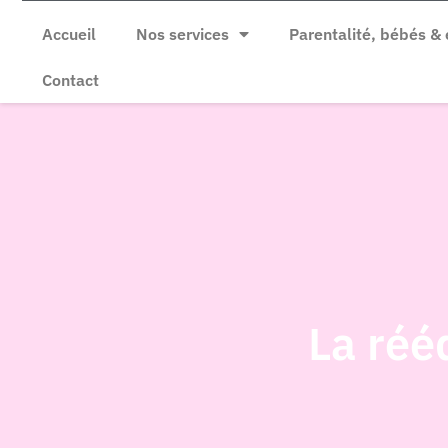
Accueil
Nos services
Parentalité, bébés & 
Contact
La réé