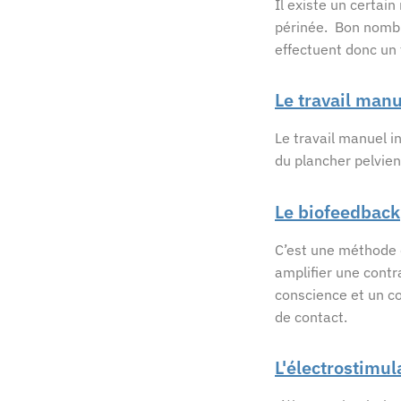
Il existe un certai
périnée. Bon nombr
effectuent donc un 
Le travail manu
Le travail manuel i
du plancher pelvie
Le biofeedback
C’est une méthode 
amplifier une contr
conscience et un co
de contact.
L'électrostimul