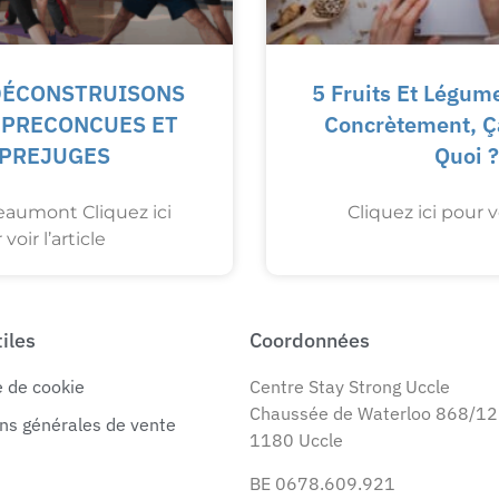
 DÉCONSTRUISONS
5 Fruits Et Légume
S PRECONCUES ET
Concrètement, Ç
 PREJUGES
Quoi ?
aumont Cliquez ici
Cliquez ici pour vo
voir l’article
tiles
Coordonnées
e de cookie
Centre Stay Strong Uccle
Chaussée de Waterloo 868/12
ns générales de vente
1180 Uccle
BE 0678.609.921