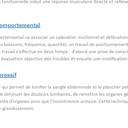
n fonctionnelle induit une réponse musculaire directe et réflexe
comportemental
rtemental va associer un calendrier mictionnel et défécatoir
s boissons, fréquence, quantité), un travail de positionnement
e travail s’effectue en deux temps : d’abord une prise de cons
évaluation objective des troubles et ensuite une modification
pressif
 qui permet de tonifier la sangle abdominale et le plancher pe
de diminuer les douleurs lombaires, de remettre les organes gé
ente d’organes ainsi que l’incontinence urinaire. Cette techniq
to-grandissement.