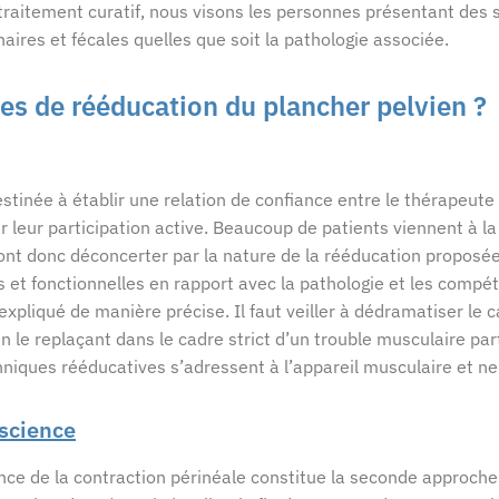
 traitement curatif, nous visons les personnes présentant de
naires et fécales quelles que soit la pathologie associée.
es de rééducation du plancher pelvien ?
estinée à établir une relation de confiance entre le thérapeute 
ir leur participation active. Beaucoup de patients viennent à 
ont donc déconcerter par la nature de la rééducation proposée
et fonctionnelles en rapport avec la pathologie et les compét
expliqué de manière précise. Il faut veiller à dédramatiser le 
n le replaçant dans le cadre strict d’un trouble musculaire part
hniques rééducatives s’adressent à l’appareil musculaire et n
nscience
nce de la contraction périnéale constitue la seconde approche