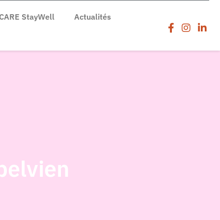
CARE StayWell
Actualités
pelvien