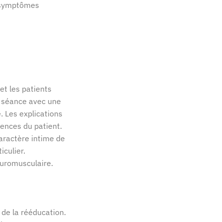
s symptômes
et les patients
la séance avec une
. Les explications
ences du patient.
caractère intime de
iculier.
euromusculaire.
 de la rééducation.