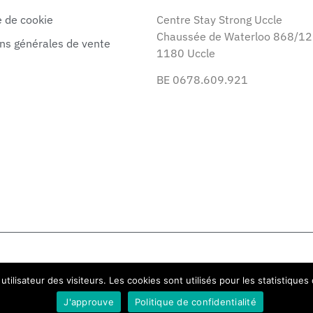
e de cookie
Centre Stay Strong Uccle
Chaussée de Waterloo 868/12
ns générales de vente
1180 Uccle
BE 0678.609.921
utilisateur des visiteurs. Les cookies sont utilisés pour les statistiques
J'approuve
Politique de confidentialité