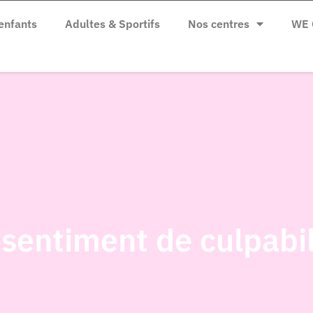
enfants
Adultes & Sportifs
Nos centres
WE 
 sentiment de culpabil