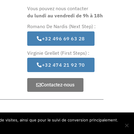
Vous pouvez nous contacter
du lundi au vendredi
de 9h à 18h
Romano De Nardis (Next Step) :
+32 496 69 63 28
Virginie Grellet (First Steps) :
+32 474 21 92 70
Contactez-nous
©2021 | Tous droits réservés.
 de visites, ainsi que pour le suivi de conversion principalement.