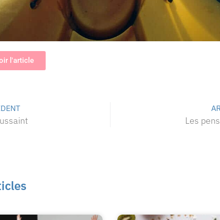
ir l'article
ÉDENT
AR
oussaint
Les pens
ticles