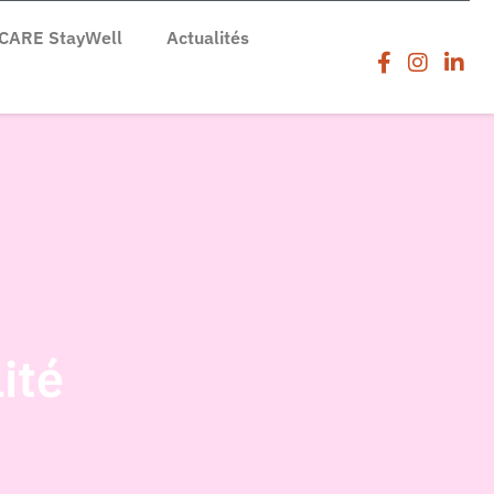
CARE StayWell
Actualités
ité